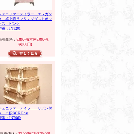
ジェニファーテイラー エレガン
ス 卓上猫足フリンジダストボッ
クス ピンク
型番：JNT201
販売価格：
8,800円(本体8,000円、
税800円)
ジェニファーテイラー リボン付
き ３段BOX Rose
型番：JNT060
販売価格：
22,000円(本体20,000