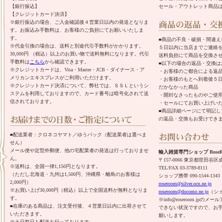
【銀行振込】
セール・アウトレット商品
【クレジットカード決済】
※銀行振込の場合、ご入金確認後４営業日以内の発送となりま
す。お振込み手数料は、お客様のご負担にてお願いいたしま
す。
■商品の不良・破損・間違
※代金引換の場合は、送料と別途代引手数料がかかります。
５日以内に当店までご連絡
30,000円 （税込）以上のお買い物で送料無料になります。代引
送料負担にて商品を交換さ
手数料は
こちら
から確認できます。
■以下の場合の返品・交換は
※クレジットカードは、Visa・Master・JCB・ダイナース・ア
・お客様のご都合による返
メリカンエキスプレスがご利用いただけます。
・お客様のもとへ到着後５
※クレジットカード決済について、弊社では、ＳＳＬというシ
だかなかった商品
ステムを利用しておりますので、カード番号は暗号化されて送
・開封なさったものやご使
信されております。
・セールにてお買い上げい
■商品詳細ページにて明記
の返品・交換もお受けでき
■配送業者：クロネコヤマト／ゆうパック（配送業者は選べま
せん）
メール便や定型外郵便、他の宅配業者の発送は行っておりませ
輸入雑貨専門ショップ RoseR
ん。
〒157-0066 東京都世田谷区成城
※送料は、全国一律1,150円となります。
TEL/FAX 03-3789-8111
（ただし北海道・九州は1,500円、沖縄県・離島のお客様は
ショップ携帯 090-1544-1343
2,000円）
roseroom@silver.ocn.ne.jp
※お買い上げ30,000円（税込）以上で全国送料が無料となりま
roseroom@docomo.ne.jp
（シ
す。
※info@roseroom.j
■在庫のある商品は、注文受付後、４営業日以内に出荷させて
できない状況ですので、お
いただきます。
願いします。
※土日祭日も配送を行っております。