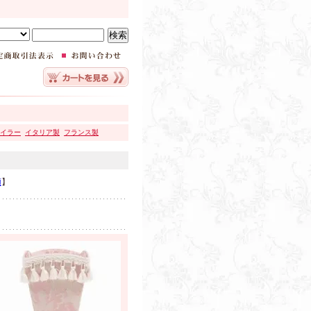
イラー
イタリア製
フランス製
順
】