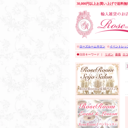
30,000円以上お買い上げで送料
☆
ローズルームサロン
☆
イベントレッ
◆注目キーワード ｜
リボン
薔薇
ロ