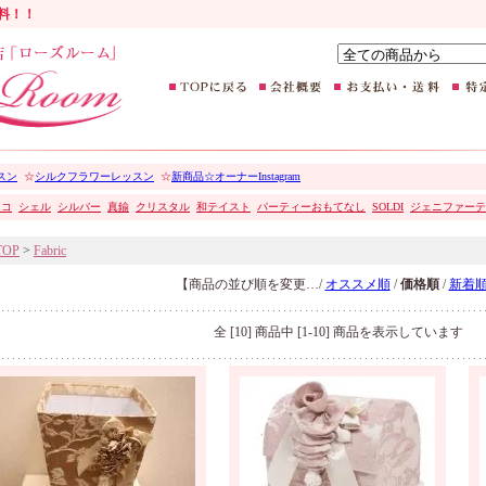
無料！！
スン
☆
シルクフラワーレッスン
☆
新商品☆オーナーInstagram
ココ
シェル
シルバー
真鍮
クリスタル
和テイスト
パーティーおもてなし
SOLDI
ジェニファーテ
TOP
>
Fabric
【商品の並び順を変更…/
オススメ順
/
価格順
/
新着
全 [10] 商品中 [1-10] 商品を表示しています