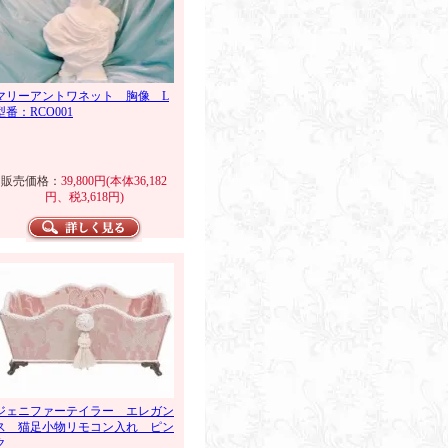
マリーアントワネット 胸像 L
型番：RCO001
販売価格：
39,800円(本体36,182
円、税3,618円)
ジェニファーテイラー エレガン
ス 猫足小物リモコン入れ ピン
ク