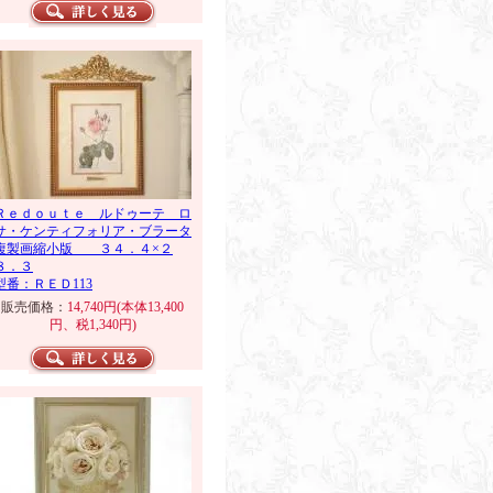
Ｒｅｄｏｕｔｅ ルドゥーテ ロ
サ・ケンティフォリア・ブラータ
複製画縮小版 ３４．４×２
８．３
型番：ＲＥＤ113
販売価格：
14,740円(本体13,400
円、税1,340円)