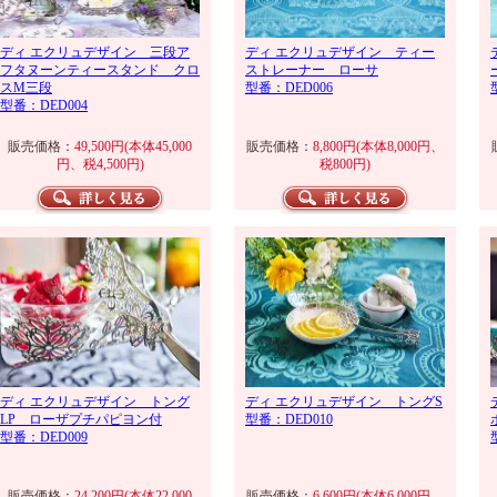
ディ エクリュデザイン 三段ア
ディ エクリュデザイン ティー
フタヌーンティースタンド クロ
ストレーナー ローサ
スM三段
型番：DED006
型番：DED004
販売価格：
49,500円(本体45,000
販売価格：
8,800円(本体8,000円、
円、税4,500円)
税800円)
ディ エクリュデザイン トング
ディ エクリュデザイン トングS
LP ローザプチパピヨン付
型番：DED010
型番：DED009
販売価格：
24,200円(本体22,000
販売価格：
6,600円(本体6,000円、