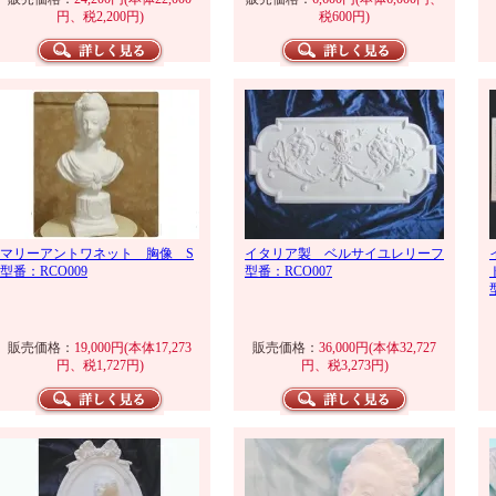
円、税2,200円)
税600円)
マリーアントワネット 胸像 S
イタリア製 ベルサイユレリーフ
型番：RCO009
型番：RCO007
販売価格：
19,000円(本体17,273
販売価格：
36,000円(本体32,727
円、税1,727円)
円、税3,273円)