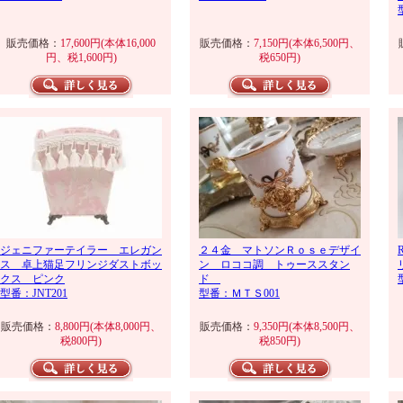
販売価格：
17,600円(本体16,000
販売価格：
7,150円(本体6,500円、
円、税1,600円)
税650円)
ジェニファーテイラー エレガン
２４金 マトソンＲｏｓｅデザイ
ス 卓上猫足フリンジダストボッ
ン ロココ調 トゥーススタン
クス ピンク
ド
型番：JNT201
型番：ＭＴＳ001
販売価格：
8,800円(本体8,000円、
販売価格：
9,350円(本体8,500円、
税800円)
税850円)