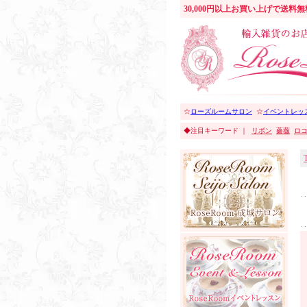
30,000円以上お買い上げで送料
☆
ローズルームサロン
☆
イベントレッ
◆注目キーワード ｜
リボン
薔薇
ロ