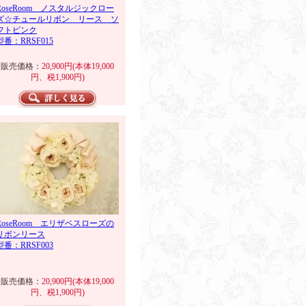
RoseRoom ノスタルジックロー
ズ☆チュールリボン リース ソ
フトピンク
型番：RRSF015
販売価格：
20,900円(本体19,000
円、税1,900円)
RoseRoom エリザベスローズの
リボンリース
型番：RRSF003
販売価格：
20,900円(本体19,000
円、税1,900円)