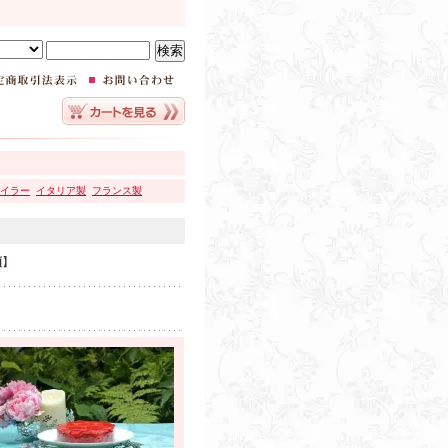
イラー
イタリア製
フランス製
順
】