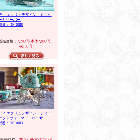
ディ エクリュデザイン ミニケ
ーキサーバー
型番：DED008
販売価格：
7,700円(本体7,000円、
税700円)
ディ エクリュデザイン ティー
ポットウォーマー ローザ
型番：DED003
販売価格：
28,600円(本体26,000