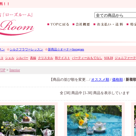
無料！！
スン
☆
シルクフラワーレッスン
☆
新商品☆オーナーInstagram
ココ
シェル
シルバー
真鍮
クリスタル
和テイスト
パーティーおもてなし
SOLDI
ジェニファーテ
TOP
>
Interior
【商品の並び順を変更…/
オススメ順
/
価格順
/
新着
全 [38] 商品中 [1-38] 商品を表示しています