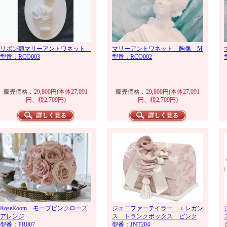
リボン額マリーアントワネット
マリーアントワネット 胸像 M
型番：RCO003
型番：RCO002
販売価格：
29,800円(本体27,091
販売価格：
29,800円(本体27,091
円、税2,709円)
円、税2,709円)
RoseRoom モーブピンクローズ
ジェニファーテイラー エレガン
アレンジ
ス トランクボックス ピンク
型番：PR007
型番：JNT204