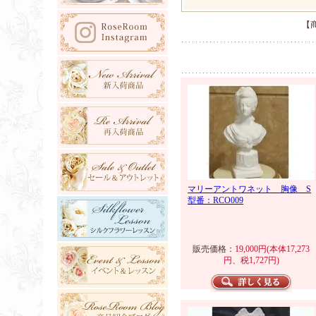
【
マリーアントワネット 胸像 S
型番：RCO009
販売価格：
19,000円(本体17,273
円、税1,727円)