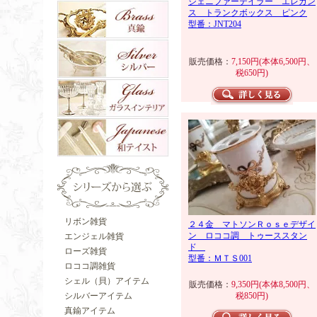
ジェニファーテイラー エレガン
ス トランクボックス ピンク
型番：JNT204
販売価格：
7,150円(本体6,500円、
税650円)
リボン雑貨
２４金 マトソンＲｏｓｅデザイ
ン ロココ調 トゥーススタン
エンジェル雑貨
ド
ローズ雑貨
型番：ＭＴＳ001
ロココ調雑貨
シェル（貝）アイテム
販売価格：
9,350円(本体8,500円、
税850円)
シルバーアイテム
真鍮アイテム