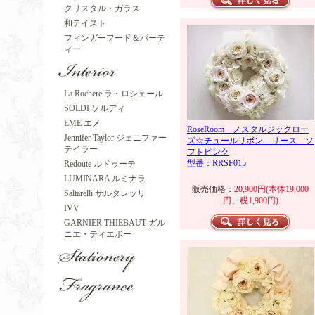
クリスタル・ガラス
和テイスト
フィンガーフード＆パーテ
ィー
La Rochere ラ・ロシェール
SOLDI ソルディ
EME エメ
RoseRoom ノスタルジックロー
Jennifer Taylor ジェニファー
ズ☆チュールリボン リース ソ
テイラー
フトピンク
型番：RRSF015
Redoute ルドゥーテ
LUMINARA ルミナラ
販売価格：
20,900円(本体19,000
Saltarelli サルタレッリ
円、税1,900円)
IVV
GARNIER THIEBAUT ガル
ニエ・ティエボー