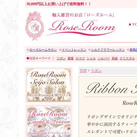
30,000円以上お買い上げで送料無料！！
☆
ローズルームサロン
☆
イベントレッスン
☆
シルクフラワーレッスン
☆
新商品
◆注目キーワード ｜
リボン
薔薇
ロココ
シェル
シルバー
真鍮
クリスタル
TOP
>
リボン