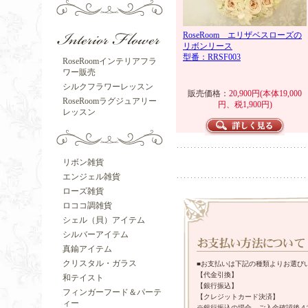
RoseRoom エリザベスローズの
リボンリース
型番：RRSF003
RoseRoomインテリアフラ
ワー販売
シルクフラワーレッスン
販売価格：
20,900円(本体19,000
RoseRoomラグジュアリー
円、税1,900円)
レッスン
リボン雑貨
エンジェル雑貨
ローズ雑貨
ロココ調雑貨
シェル（貝）アイテム
シルバーアイテム
真鍮アイテム
クリスタル・ガラス
■お支払いは下記の種類よりお選び
【代金引換】
和テイスト
【銀行振込】
フィンガーフード＆パーテ
【クレジットカード決済】
ィー
※銀行振込の場合、ご入金確認後４