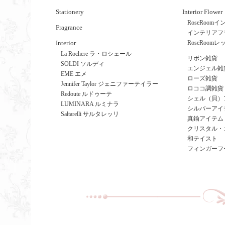
Stationery
Interior Flower
RoseRoo
Fragrance
インテリアフ
Interior
RoseRoom
La Rochere ラ・ロシェール
リボン雑貨
SOLDI ソルディ
エンジェル雑
EME エメ
ローズ雑貨
Jennifer Taylor ジェニファーテイラー
ロココ調雑貨
Redoute ルドゥーテ
シェル（貝）
LUMINARA ルミナラ
シルバーアイ
Saltarelli サルタレッリ
真鍮アイテム
クリスタル・
和テイスト
フィンガーフ