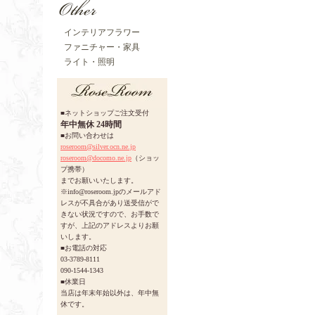
インテリアフラワー
ファニチャー・家具
ライト・照明
■ネットショップご注文受付
年中無休 24時間
■お問い合わせは
roseroom@silver.ocn.ne.jp
roseroom@docomo.ne.jp
（ショッ
プ携帯）
までお願いいたします。
※info@roseroom.jpのメールアド
レスが不具合があり送受信がで
きない状況ですので、お手数で
すが、上記のアドレスよりお願
いします。
■お電話の対応
03-3789-8111
090-1544-1343
■休業日
当店は年末年始以外は、年中無
休です。