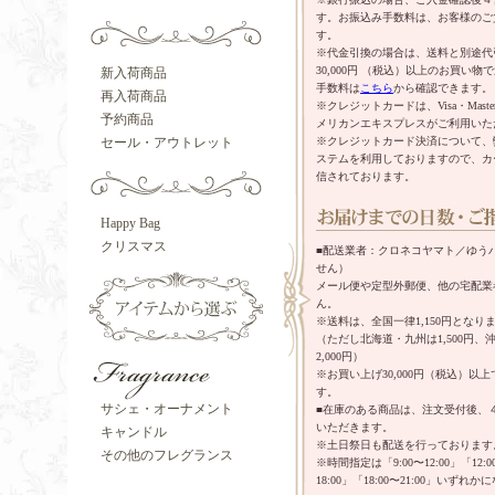
す。お振込み手数料は、お客様のご
す。
※代金引換の場合は、送料と別途代
30,000円 （税込）以上のお買い
新入荷商品
手数料は
こちら
から確認できます。
再入荷商品
※クレジットカードは、Visa・Mast
予約商品
メリカンエキスプレスがご利用いた
※クレジットカード決済について、
セール・アウトレット
ステムを利用しておりますので、カ
信されております。
Happy Bag
クリスマス
■配送業者：クロネコヤマト／ゆう
せん）
メール便や定型外郵便、他の宅配業
ん。
※送料は、全国一律1,150円となり
（ただし北海道・九州は1,500円
2,000円）
※お買い上げ30,000円（税込）以
す。
サシェ・オーナメント
■在庫のある商品は、注文受付後、
いただきます。
キャンドル
※土日祭日も配送を行っております
その他のフレグランス
※時間指定は「9:00〜12:00」「12:00
18:00」「18:00〜21:00」いずれ