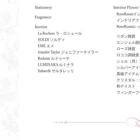
Stationery
Interior Flower
RoseRoo
Fragrance
インテリアフ
Interior
RoseRoom
La Rochere ラ・ロシェール
リボン雑貨
SOLDI ソルディ
エンジェル雑
EME エメ
ローズ雑貨
Jennifer Taylor ジェニファーテイラー
ロココ調雑貨
Redoute ルドゥーテ
シェル（貝）
LUMINARA ルミナラ
シルバーアイ
Saltarelli サルタレッリ
真鍮アイテム
クリスタル・
和テイスト
フィンガーフ