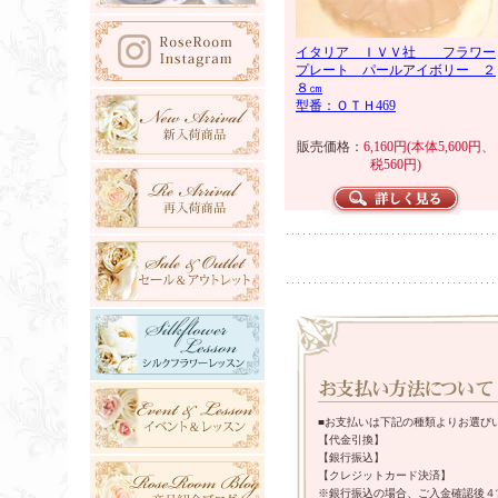
イタリア ＩＶＶ社 フラワー
プレート パールアイボリー ２
８㎝
型番：ＯＴＨ469
販売価格：
6,160円(本体5,600円、
税560円)
■お支払いは下記の種類よりお選び
【代金引換】
【銀行振込】
【クレジットカード決済】
※銀行振込の場合、ご入金確認後４