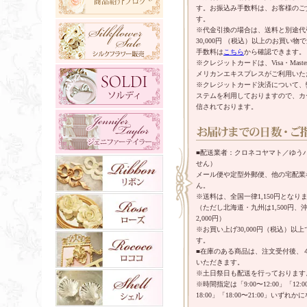
す。お振込み手数料は、お客様のご
す。
※代金引換の場合は、送料と別途代
30,000円 （税込）以上のお買い
手数料は
こちら
から確認できます。
※クレジットカードは、Visa・Mast
メリカンエキスプレスがご利用いた
※クレジットカード決済について、
ステムを利用しておりますので、カ
信されております。
■配送業者：クロネコヤマト／ゆう
せん）
メール便や定型外郵便、他の宅配業
ん。
※送料は、全国一律1,150円となり
（ただし北海道・九州は1,500円
2,000円）
※お買い上げ30,000円（税込）以
す。
■在庫のある商品は、注文受付後、
いただきます。
※土日祭日も配送を行っております
※時間指定は「9:00〜12:00」「12:00
18:00」「18:00〜21:00」いずれ