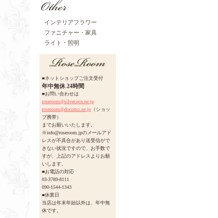
インテリアフラワー
ファニチャー・家具
ライト・照明
■ネットショップご注文受付
年中無休 24時間
■お問い合わせは
roseroom@silver.ocn.ne.jp
roseroom@docomo.ne.jp
（ショッ
プ携帯）
までお願いいたします。
※info@roseroom.jpのメールアド
レスが不具合があり送受信がで
きない状況ですので、お手数で
すが、上記のアドレスよりお願
いします。
■お電話の対応
03-3789-8111
090-1544-1343
■休業日
当店は年末年始以外は、年中無
休です。