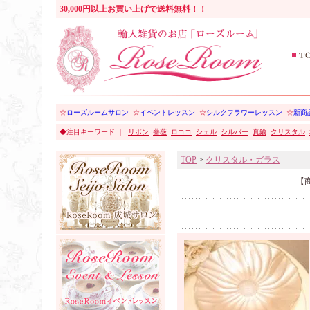
30,000円以上お買い上げで送料無料！！
☆
ローズルームサロン
☆
イベントレッスン
☆
シルクフラワーレッスン
☆
新商品
◆注目キーワード ｜
リボン
薔薇
ロココ
シェル
シルバー
真鍮
クリスタル
TOP
>
クリスタル・ガラス
【