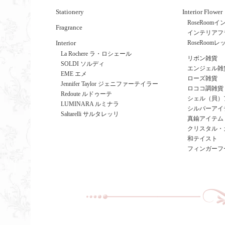
Stationery
Interior Flower
RoseRoo
Fragrance
インテリアフ
Interior
RoseRoom
La Rochere ラ・ロシェール
リボン雑貨
SOLDI ソルディ
エンジェル雑
EME エメ
ローズ雑貨
Jennifer Taylor ジェニファーテイラー
ロココ調雑貨
Redoute ルドゥーテ
シェル（貝）
LUMINARA ルミナラ
シルバーアイ
Saltarelli サルタレッリ
真鍮アイテム
クリスタル・
和テイスト
フィンガーフ