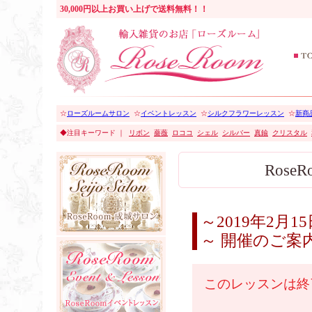
30,000円以上お買い上げで送料無料！！
☆
ローズルームサロン
☆
イベントレッスン
☆
シルクフラワーレッスン
☆
新商品
◆注目キーワード ｜
リボン
薔薇
ロココ
シェル
シルバー
真鍮
クリスタル
Ros
～2019年2月
～ 開催のご案
このレッスンは終