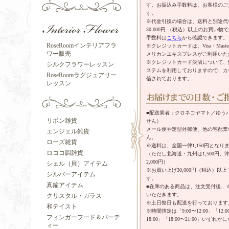
す。お振込み手数料は、お客様のご
す。
※代金引換の場合は、送料と別途代
30,000円 （税込）以上のお買い
手数料は
こちら
から確認できます。
RoseRoomインテリアフラ
※クレジットカードは、Visa・Mast
ワー販売
メリカンエキスプレスがご利用いた
※クレジットカード決済について、
シルクフラワーレッスン
ステムを利用しておりますので、カ
RoseRoomラグジュアリー
信されております。
レッスン
■配送業者：クロネコヤマト／ゆう
リボン雑貨
せん）
メール便や定型外郵便、他の宅配業
エンジェル雑貨
ん。
ローズ雑貨
※送料は、全国一律1,150円となり
ロココ調雑貨
（ただし北海道・九州は1,500円
2,000円）
シェル（貝）アイテム
※お買い上げ30,000円（税込）以
シルバーアイテム
す。
真鍮アイテム
■在庫のある商品は、注文受付後、
いただきます。
クリスタル・ガラス
※土日祭日も配送を行っております
和テイスト
※時間指定は「9:00〜12:00」「12:00
フィンガーフード＆パーテ
18:00」「18:00〜21:00」いずれ
ィー