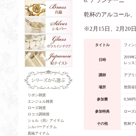
6. アランチーニ
乾杯のアルコール、
※2月15日、2月2
タイトル
フィン
2019年
日時
レッス
講師
アプリ
場所
世田谷
リボン雑貨
参加費
9,500円
エンジェル雑貨
ローズ雑貨
参加特典
ローズ
ロココ調雑貨
シェル（貝）アイテム
その他
乾杯ア
シルバーアイテム
真鍮アイテム