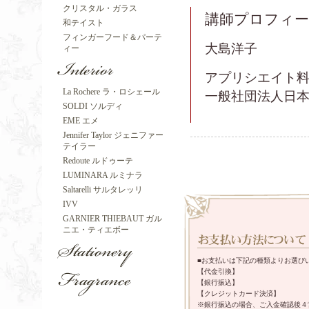
クリスタル・ガラス
講師プロフィ
和テイスト
フィンガーフード＆パーテ
大島洋子
ィー
アプリシエイト
La Rochere ラ・ロシェール
一般社団法人日
SOLDI ソルディ
EME エメ
Jennifer Taylor ジェニファー
テイラー
Redoute ルドゥーテ
LUMINARA ルミナラ
Saltarelli サルタレッリ
IVV
GARNIER THIEBAUT ガル
ニエ・ティエボー
■お支払いは下記の種類よりお選び
【代金引換】
【銀行振込】
【クレジットカード決済】
※銀行振込の場合、ご入金確認後４