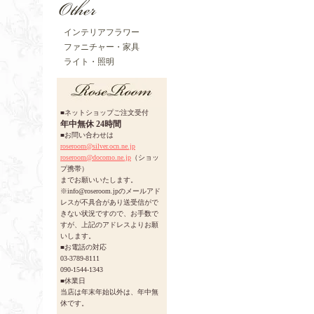
インテリアフラワー
ファニチャー・家具
ライト・照明
■ネットショップご注文受付
年中無休 24時間
■お問い合わせは
roseroom@silver.ocn.ne.jp
roseroom@docomo.ne.jp
（ショッ
プ携帯）
までお願いいたします。
※info@roseroom.jpのメールアド
レスが不具合があり送受信がで
きない状況ですので、お手数で
すが、上記のアドレスよりお願
いします。
■お電話の対応
03-3789-8111
090-1544-1343
■休業日
当店は年末年始以外は、年中無
休です。