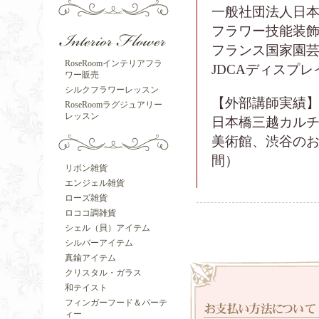
一般社団法人日
フラワー技能装飾
フランス国家園芸
RoseRoomインテリアフラ
JDCAディスプ
ワー販売
シルクフラワーレッスン
【外部講師実績
RoseRoomラグジュアリー
レッスン
日本橋三越カルチ
美術館、渋谷のお
間）
リボン雑貨
エンジェル雑貨
ローズ雑貨
ロココ調雑貨
シェル（貝）アイテム
シルバーアイテム
真鍮アイテム
クリスタル・ガラス
和テイスト
フィンガーフード＆パーテ
ィー