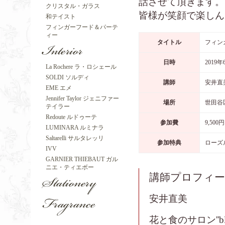
話させて頂きます。
クリスタル・ガラス
皆様が笑顔で楽しん
和テイスト
フィンガーフード＆パーテ
ィー
タイトル
フィン
日時
2019
La Rochere ラ・ロシェール
SOLDI ソルディ
講師
安井直
EME エメ
Jennifer Taylor ジェニファー
場所
世田谷
テイラー
Redoute ルドゥーテ
参加費
9,500円
LUMINARA ルミナラ
Saltarelli サルタレッリ
参加特典
ローズ
IVV
GARNIER THIEBAUT ガル
ニエ・ティエボー
講師プロフィ
安井直美
花と食のサロン''bl