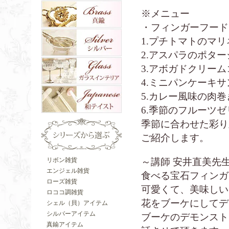
※メニュー
・フィンガーフード
1.プチトマトのマリ
2.アスパラのポター
3.アボガドクリー
4.ミニパンケーキサ
5.カレー風味の肉巻
6.季節のフルーツゼ
季節に合わせた彩り
ご紹介します。
～講師 安井直美先
リボン雑貨
エンジェル雑貨
食べる宝石フィンガ
ローズ雑貨
可愛くて、美味しい
ロココ調雑貨
花をブーケにしてデ
シェル（貝）アイテム
シルバーアイテム
ブーケのデモンスト
真鍮アイテム