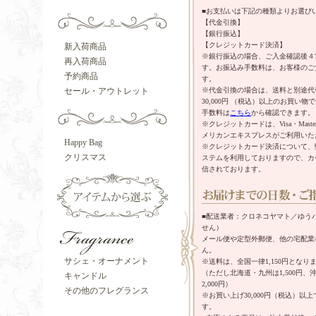
■お支払いは下記の種類よりお選び
【代金引換】
【銀行振込】
【クレジットカード決済】
新入荷商品
※銀行振込の場合、ご入金確認後４
再入荷商品
す。お振込み手数料は、お客様のご
予約商品
す。
※代金引換の場合は、送料と別途代
セール・アウトレット
30,000円 （税込）以上のお買い
手数料は
こちら
から確認できます。
※クレジットカードは、Visa・Mast
メリカンエキスプレスがご利用いた
Happy Bag
※クレジットカード決済について、
クリスマス
ステムを利用しておりますので、カ
信されております。
■配送業者：クロネコヤマト／ゆう
せん）
メール便や定型外郵便、他の宅配業
ん。
サシェ・オーナメント
※送料は、全国一律1,150円となり
（ただし北海道・九州は1,500円
キャンドル
2,000円）
その他のフレグランス
※お買い上げ30,000円（税込）以
す。