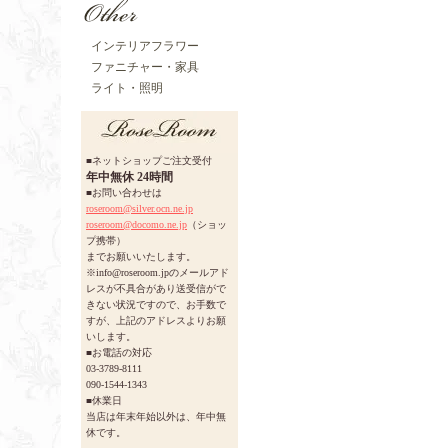
インテリアフラワー
ファニチャー・家具
ライト・照明
■ネットショップご注文受付
年中無休 24時間
■お問い合わせは
roseroom@silver.ocn.ne.jp
roseroom@docomo.ne.jp
（ショッ
プ携帯）
までお願いいたします。
※info@roseroom.jpのメールアド
レスが不具合があり送受信がで
きない状況ですので、お手数で
すが、上記のアドレスよりお願
いします。
■お電話の対応
03-3789-8111
090-1544-1343
■休業日
当店は年末年始以外は、年中無
休です。