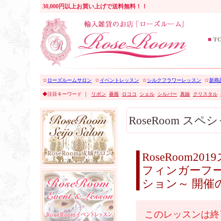
30,000円以上お買い上げで送料無料！！
☆
ローズルームサロン
☆
イベントレッスン
☆
シルクフラワーレッスン
☆
新商品
◆注目キーワード ｜
リボン
薔薇
ロココ
シェル
シルバー
真鍮
クリスタル
RoseRoom 
RoseRoom2
フィンガーフ
ション～ 開催
このレッスンは終