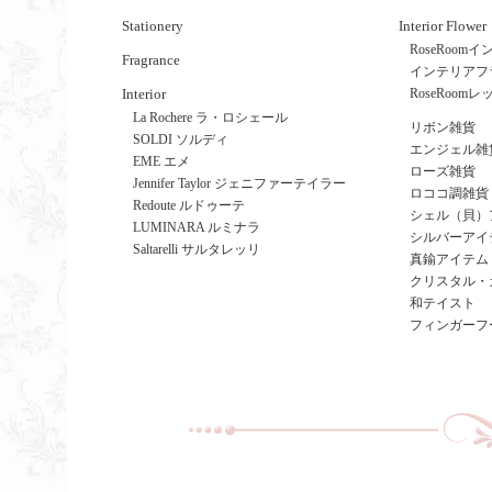
Stationery
Interior Flower
RoseRoo
Fragrance
インテリアフ
Interior
RoseRoom
La Rochere ラ・ロシェール
リボン雑貨
SOLDI ソルディ
エンジェル雑
EME エメ
ローズ雑貨
Jennifer Taylor ジェニファーテイラー
ロココ調雑貨
Redoute ルドゥーテ
シェル（貝）
LUMINARA ルミナラ
シルバーアイ
Saltarelli サルタレッリ
真鍮アイテム
クリスタル・
和テイスト
フィンガーフ