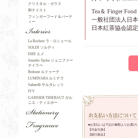
クリスタル・ガラス
Tea＆ Finger F
和テイスト
フィンガーフード＆パーテ
一般社団法人日
ィー
日本紅茶協会認
La Rochere ラ・ロシェール
SOLDI ソルディ
EME エメ
Jennifer Taylor ジェニファー
テイラー
Redoute ルドゥーテ
LUMINARA ルミナラ
Saltarelli サルタレッリ
IVV
GARNIER THIEBAUT ガル
ニエ・ティエボー
■お支払いは下記の種類よりお選び
【代金引換】
【銀行振込】