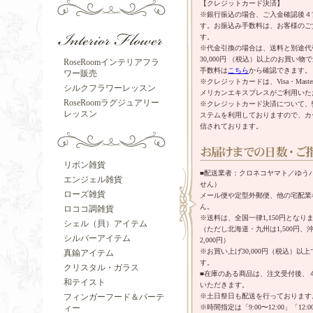
【クレジットカード決済】
※銀行振込の場合、ご入金確認後４
す。お振込み手数料は、お客様のご
す。
※代金引換の場合は、送料と別途代
30,000円 （税込）以上のお買い
RoseRoomインテリアフラ
手数料は
こちら
から確認できます。
ワー販売
※クレジットカードは、Visa・Mast
シルクフラワーレッスン
メリカンエキスプレスがご利用いた
RoseRoomラグジュアリー
※クレジットカード決済について、
レッスン
ステムを利用しておりますので、カ
信されております。
リボン雑貨
■配送業者：クロネコヤマト／ゆう
エンジェル雑貨
せん）
ローズ雑貨
メール便や定型外郵便、他の宅配業
ん。
ロココ調雑貨
※送料は、全国一律1,150円となり
シェル（貝）アイテム
（ただし北海道・九州は1,500円
シルバーアイテム
2,000円）
※お買い上げ30,000円（税込）以
真鍮アイテム
す。
クリスタル・ガラス
■在庫のある商品は、注文受付後、
和テイスト
いただきます。
※土日祭日も配送を行っております
フィンガーフード＆パーテ
※時間指定は「9:00〜12:00」「12:00
ィー