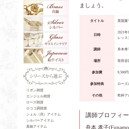
ましょう。
タイトル
英国菓
2021年
日時
レッス
講師
舟本孝
場所
世田谷
参加費
9,500円
参加特典
ローズ
リボン雑貨
その他
乾杯ア
エンジェル雑貨
ローズ雑貨
ロココ調雑貨
講師プロフィ
シェル（貝）アイテム
シルバーアイテム
舟本 孝子(Funamoto
真鍮アイテム