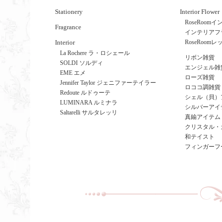
Stationery
Interior Flower
RoseRoo
Fragrance
インテリアフ
Interior
RoseRoom
La Rochere ラ・ロシェール
リボン雑貨
SOLDI ソルディ
エンジェル雑
EME エメ
ローズ雑貨
Jennifer Taylor ジェニファーテイラー
ロココ調雑貨
Redoute ルドゥーテ
シェル（貝）
LUMINARA ルミナラ
シルバーアイ
Saltarelli サルタレッリ
真鍮アイテム
クリスタル・
和テイスト
フィンガーフ