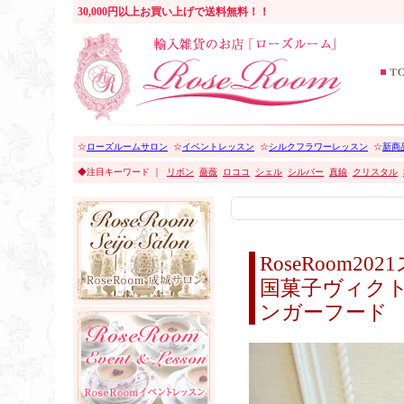
30,000円以上お買い上げで送料無料！！
☆
ローズルームサロン
☆
イベントレッスン
☆
シルクフラワーレッスン
☆
新商品
◆注目キーワード ｜
リボン
薔薇
ロココ
シェル
シルバー
真鍮
クリスタル
RoseRoom
国菓子ヴィク
ンガーフード 