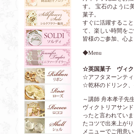
す。 宝石のように
菓子。
すぐに活躍すること
て、楽しい時間をご
皆様のご参加、心よ
◆Menu
☆英国菓子 ヴィク
☆アフタヌーンティ
☆乾杯のドリンク、
～講師 舟本孝子先
ヴィクトリアサンド
ったと言われていま
たコツで出来上がり
メニューでご用意い