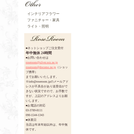
インテリアフラワー
ファニチャー・家具
ライト・照明
■ネットショップご注文受付
年中無休 24時間
■お問い合わせは
roseroom@silver.ocn.ne.jp
roseroom@docomo.ne.jp
（ショッ
プ携帯）
までお願いいたします。
※info@roseroom.jpのメールアド
レスが不具合があり送受信がで
きない状況ですので、お手数で
すが、上記のアドレスよりお願
いします。
■お電話の対応
03-3789-8111
090-1544-1343
■休業日
当店は年末年始以外は、年中無
休です。