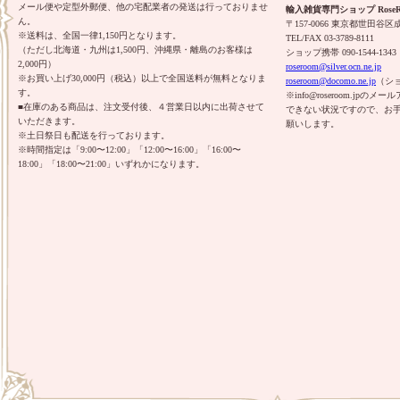
メール便や定型外郵便、他の宅配業者の発送は行っておりませ
輸入雑貨専門ショップ RoseR
ん。
〒157-0066 東京都世田谷区成城
※送料は、全国一律1,150円となります。
TEL/FAX 03-3789-8111
（ただし北海道・九州は1,500円、沖縄県・離島のお客様は
ショップ携帯 090-1544-1343
2,000円）
roseroom@silver.ocn.ne.jp
※お買い上げ30,000円（税込）以上で全国送料が無料となりま
roseroom@docomo.ne.jp
（シ
す。
※info@roseroom.j
■在庫のある商品は、注文受付後、４営業日以内に出荷させて
できない状況ですので、お
いただきます。
願いします。
※土日祭日も配送を行っております。
※時間指定は「9:00〜12:00」「12:00〜16:00」「16:00〜
18:00」「18:00〜21:00」いずれかになります。