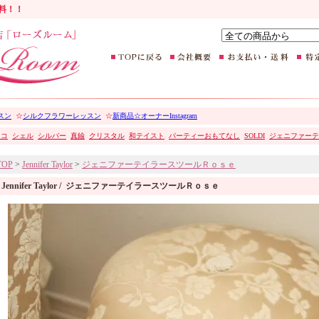
無料！！
スン
☆
シルクフラワーレッスン
☆
新商品☆オーナーInstagram
ココ
シェル
シルバー
真鍮
クリスタル
和テイスト
パーティーおもてなし
SOLDI
ジェニファーテ
TOP
>
Jennifer Taylor
>
ジェニファーテイラースツールＲｏｓｅ
Jennifer Taylor / ジェニファーテイラースツールＲｏｓｅ