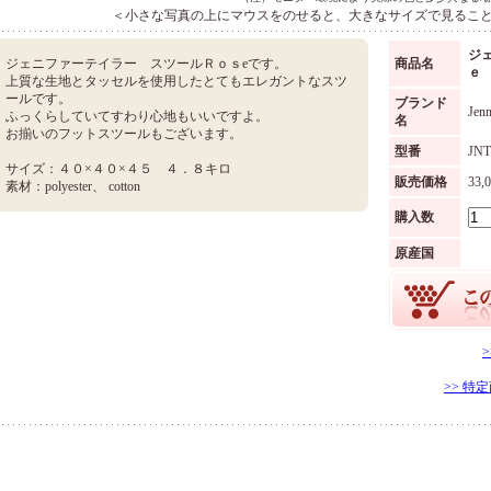
＜小さな写真の上にマウスをのせると、大きなサイズで見るこ
ジ
ジェニファーテイラー スツールＲｏｓeです。
商品名
ｅ
上質な生地とタッセルを使用したとてもエレガントなスツ
ールです。
ブランド
Jenn
ふっくらしていてすわり心地もいいですよ。
名
お揃いのフットスツールもございます。
型番
JNT
サイズ：４０×４０×４５ ４．８キロ
販売価格
33
素材：polyester、 cotton
購入数
原産国
>> 特