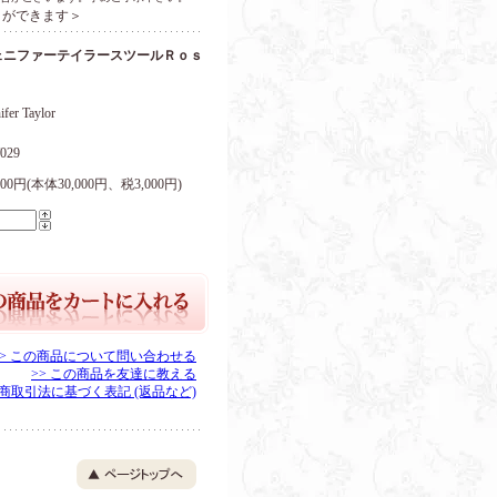
とができます＞
ェニファーテイラースツールＲｏｓ
ifer Taylor
029
,000円(本体30,000円、税3,000円)
>> この商品について問い合わせる
>> この商品を友達に教える
定商取引法に基づく表記 (返品など)