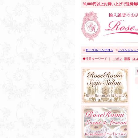
30,000円以上お買い上げで送料
☆
ローズルームサロン
☆
イベントレッ
◆注目キーワード ｜
リボン
薔薇
ロ