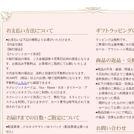
■お支払いは下記の種類よりお選びいただけます。
ラッピングは無料です。
【代金引換】
ご希望の方は備考欄にその
【銀行振込】
セール・アウトレット商品
【クレジットカード決済】
※銀行振込の場合、ご入金確認後４営業日以内の発送となりま
す。お振込み手数料は、お客様のご負担にてお願いいたしま
す。
■商品の不良・破損・間違
※代金引換の場合は、送料と別途代引手数料がかかります。
５日以内に当店までご連絡
30,000円 （税込）以上のお買い物で送料無料になります。代引
送料負担にて商品を交換さ
手数料は
こちら
から確認できます。
■以下の場合の返品・交換は
※クレジットカードは、Visa・Master・JCB・ダイナース・ア
・お客様のご都合による返
メリカンエキスプレスがご利用いただけます。
・お客様のもとへ到着後５
※クレジットカード決済について、弊社では、ＳＳＬというシ
だかなかった商品
ステムを利用しておりますので、カード番号は暗号化されて送
・開封なさったものやご使
信されております。
・セールにてお買い上げい
■商品詳細ページにて明記
の返品・交換もお受けでき
■配送業者：クロネコヤマト／ゆうパック（配送業者は選べま
せん）