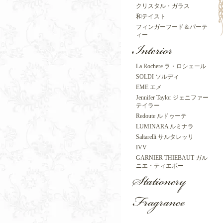
クリスタル・ガラス
和テイスト
フィンガーフード＆パーテ
ィー
La Rochere ラ・ロシェール
SOLDI ソルディ
EME エメ
Jennifer Taylor ジェニファー
テイラー
Redoute ルドゥーテ
LUMINARA ルミナラ
Saltarelli サルタレッリ
IVV
GARNIER THIEBAUT ガル
ニエ・ティエボー