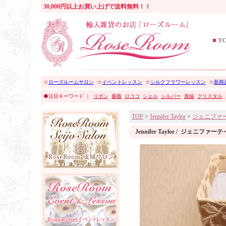
30,000円以上お買い上げで送料無料！！
☆
ローズルームサロン
☆
イベントレッスン
☆
シルクフラワーレッスン
☆
新商品
◆注目キーワード ｜
リボン
薔薇
ロココ
シェル
シルバー
真鍮
クリスタル
TOP
>
Jennifer Taylor
>
ジェニファ
Jennifer Taylor / ジェ