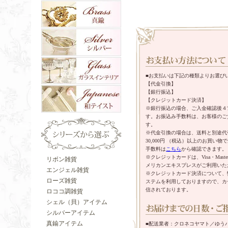
■お支払いは下記の種類よりお選び
【代金引換】
【銀行振込】
【クレジットカード決済】
※銀行振込の場合、ご入金確認後４
す。お振込み手数料は、お客様のご
す。
※代金引換の場合は、送料と別途代
30,000円 （税込）以上のお買い
手数料は
こちら
から確認できます。
※クレジットカードは、Visa・Mast
リボン雑貨
メリカンエキスプレスがご利用いた
エンジェル雑貨
※クレジットカード決済について、
ローズ雑貨
ステムを利用しておりますので、カ
信されております。
ロココ調雑貨
シェル（貝）アイテム
シルバーアイテム
真鍮アイテム
■配送業者：クロネコヤマト／ゆう