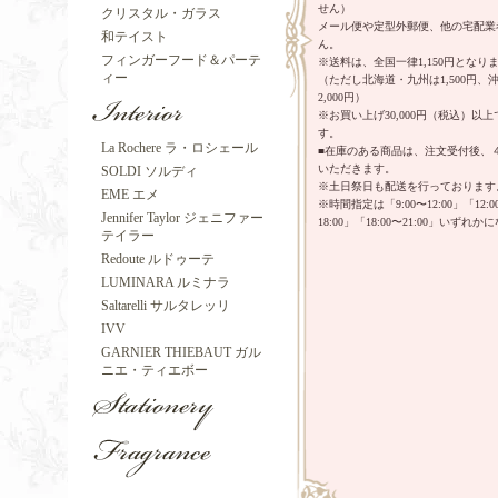
せん）
クリスタル・ガラス
メール便や定型外郵便、他の宅配業
和テイスト
ん。
フィンガーフード＆パーテ
※送料は、全国一律1,150円となり
ィー
（ただし北海道・九州は1,500円
2,000円）
※お買い上げ30,000円（税込）以
す。
La Rochere ラ・ロシェール
■在庫のある商品は、注文受付後、
いただきます。
SOLDI ソルディ
※土日祭日も配送を行っております
EME エメ
※時間指定は「9:00〜12:00」「12:00
Jennifer Taylor ジェニファー
18:00」「18:00〜21:00」いずれ
テイラー
Redoute ルドゥーテ
LUMINARA ルミナラ
Saltarelli サルタレッリ
IVV
GARNIER THIEBAUT ガル
ニエ・ティエボー