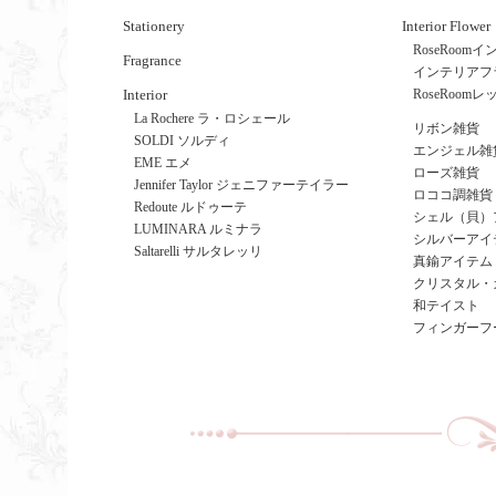
Stationery
Interior Flower
RoseRoo
Fragrance
インテリアフ
Interior
RoseRoom
La Rochere ラ・ロシェール
リボン雑貨
SOLDI ソルディ
エンジェル雑
EME エメ
ローズ雑貨
Jennifer Taylor ジェニファーテイラー
ロココ調雑貨
Redoute ルドゥーテ
シェル（貝）
LUMINARA ルミナラ
シルバーアイ
Saltarelli サルタレッリ
真鍮アイテム
クリスタル・
和テイスト
フィンガーフ