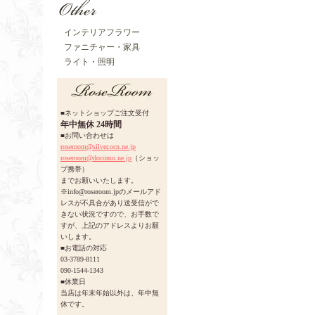
インテリアフラワー
ファニチャー・家具
ライト・照明
■ネットショップご注文受付
年中無休 24時間
■お問い合わせは
roseroom@silver.ocn.ne.jp
roseroom@docomo.ne.jp
（ショッ
プ携帯）
までお願いいたします。
※info@roseroom.jpのメールアド
レスが不具合があり送受信がで
きない状況ですので、お手数で
すが、上記のアドレスよりお願
いします。
■お電話の対応
03-3789-8111
090-1544-1343
■休業日
当店は年末年始以外は、年中無
休です。